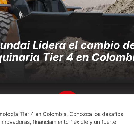
undai Lidera el cambio d
uinaria Tier 4 en Colomb
cnología Tier 4 en Colombia. Conozca los desafíos
nnovadoras, financiamiento flexible y un fuerte