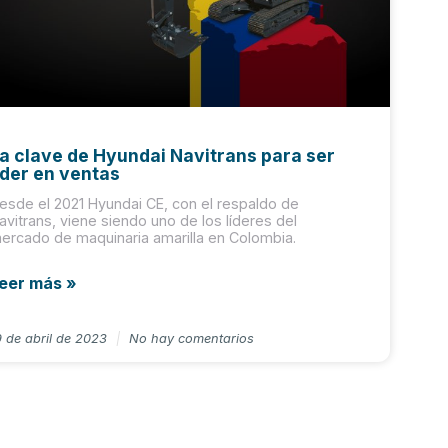
a clave de Hyundai Navitrans para ser
íder en ventas
esde el 2021 Hyundai CE, con el respaldo de
avitrans, viene siendo uno de los líderes del
ercado de maquinaria amarilla en Colombia.
eer más »
9 de abril de 2023
No hay comentarios