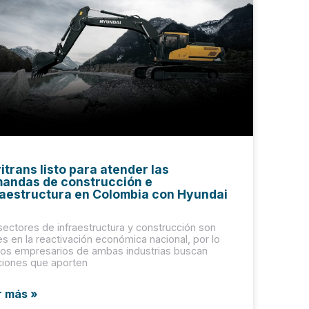
itrans listo para atender las
andas de construcción e
raestructura en Colombia con Hyundai
sectores de infraestructura y construcción son
es en la reactivación económica nacional, por lo
los empresarios de ambas industrias buscan
ciones que aporten
r más »