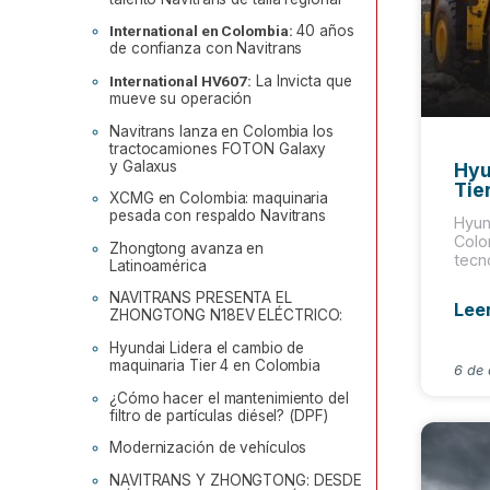
International en Colombia:
40 años
de confianza con Navitrans
International HV607:
La Invicta que
mueve su operación
Navitrans lanza en Colombia los
tractocamiones FOTON Galaxy
y Galaxus
Hyu
Tie
XCMG en Colombia: maquinaria
pesada con respaldo Navitrans
Hyun
Colo
Zhongtong avanza en
tecn
Latinoamérica
NAVITRANS PRESENTA EL
Lee
ZHONGTONG N18EV ELÉCTRICO:
Hyundai Lidera el cambio de
maquinaria Tier 4 en Colombia
6 de
¿Cómo hacer el mantenimiento del
filtro de partículas diésel? (DPF)
Modernización de vehículos
NAVITRANS Y ZHONGTONG: DESDE