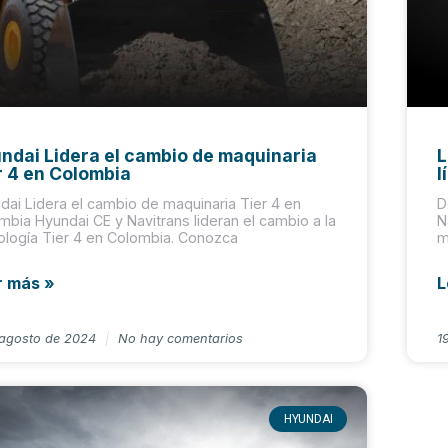
ndai Lidera el cambio de maquinaria
L
r 4 en Colombia
l
dai Lidera el cambio de maquinaria Tier 4 en
D
mbia Hyundai CE y Navitrans lideran el cambio a la
N
ología Tier 4 en Colombia. Conozca
m
r más »
L
 agosto de 2024
No hay comentarios
1
HYUNDAI