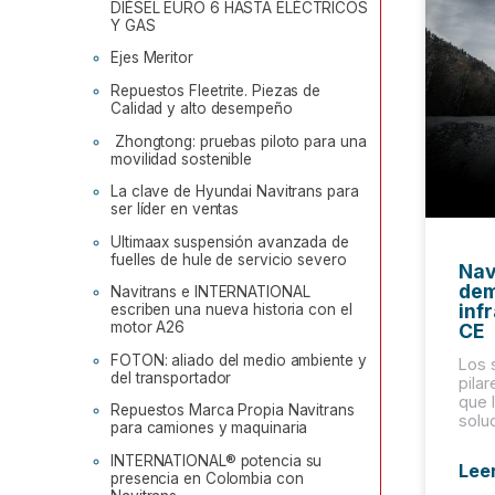
DIÉSEL EURO 6 HASTA ELÉCTRICOS
Y GAS
Ejes Meritor
Repuestos Fleetrite. Piezas de
Calidad y alto desempeño
Zhongtong: pruebas piloto para una
movilidad sostenible
La clave de Hyundai Navitrans para
ser líder en ventas
Ultimaax suspensión avanzada de
fuelles de hule de servicio severo
Nav
dem
Navitrans e INTERNATIONAL
inf
escriben una nueva historia con el
motor A26
CE
FOTON: aliado del medio ambiente y
Los 
del transportador
pilar
que 
Repuestos Marca Propia Navitrans
solu
para camiones y maquinaria
INTERNATIONAL® potencia su
Lee
presencia en Colombia con