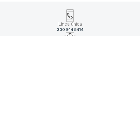
Línea única
300 914 5414
Escríbenos
contactenos@navitrans.com.co
Conoce
Nuestras sedes
Agenda
Una cita