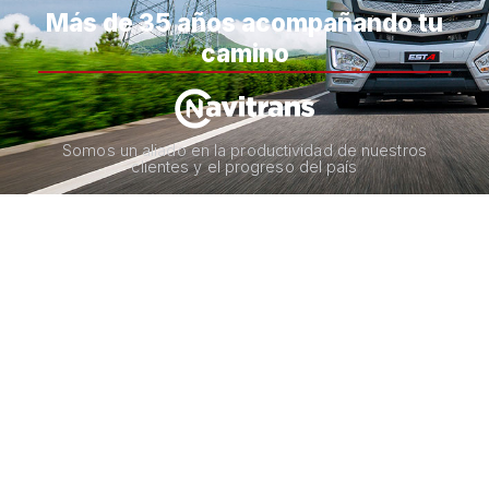
Más de 35 años acompañando tu
camino
Somos un aliado en la productividad de nuestros
clientes y el progreso del país
* Todas las fotos son de referencia y pueden no coincidir con el
producto final.
Línea única
300 914 5414
Escríbenos
contactenos@navitrans.com.co