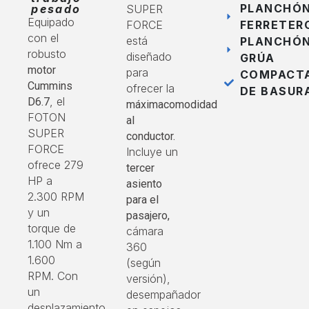
PLANCHÓ
pesado
SUPER
Equipado
FORCE
FERRETER
con el
está
PLANCHÓ
robusto
diseñado
GRÚA
motor
para
COMPACT
Cummins
ofrecer la
DE BASUR
, el
D6.7
máximacomodidad
FOTON
al
SUPER
conductor.
FORCE
Incluye un
ofrece 279
tercer
HP a
asiento
2.300 RPM
para el
y un
pasajero,
torque de
cámara
1.100 Nm a
360
1.600
(según
RPM. Con
versión),
un
desempañador
desplazamiento