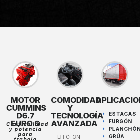
MOTOR
COMODIDAD
APLICACIO
CUMMINS
Y
D6.7
TECNOLOGÍA
ESTACAS
FURGÓN
EURO 6
AVANZADA
Confiabilidad
PLANCHÓ
y potencia
para
GRÚA
El FOTON
trabajo