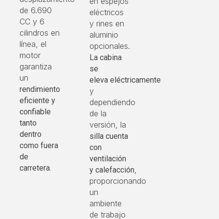
en espejos
de 6.690
eléctricos
CC y 6
y rines en
cilindros en
aluminio
línea, el
opcionales.
motor
La cabina
garantiza
se
un
eleva
eléctricamente
rendimiento
y
eficiente y
dependiendo
confiable
de la
tanto
versión, la
dentro
silla cuenta
como fuera
con
de
ventilación
carretera.
,
y
calefacción
proporcionando
un
ambiente
de trabajo