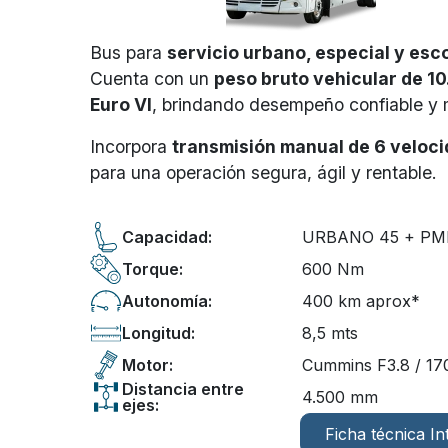
Bus para
servicio urbano, especial y esc
Cuenta con un
peso bruto vehicular de 1
Euro VI
, brindando desempeño confiable y 
Incorpora
transmisión manual de 6 veloci
para una operación segura, ágil y rentable.​
Capacidad:
URBANO 45 + PMR
Torque:
600 Nm
Autonomía:
400 km aprox*
Longitud:
8,5 mts
Motor:
Cummins F3.8 / 17
Distancia entre
4.500 mm
ejes:
Ficha técnica In