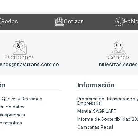
Sedes
Cotizar
Habl
Escríbenos
Conoce
enos@navitrans.com.co
Nuestras sedes
ón
Información
, Quejas y Reclamos
Programa de Transparencia y
Empresarial
ión de datos
Manual SAGRILAFT
ransparencia
Informe de Sostenibilidad 2
n nosotros
Campañas Recall