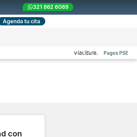
321 862 6069
Agenda tu cita
Pagos PSE
ad con