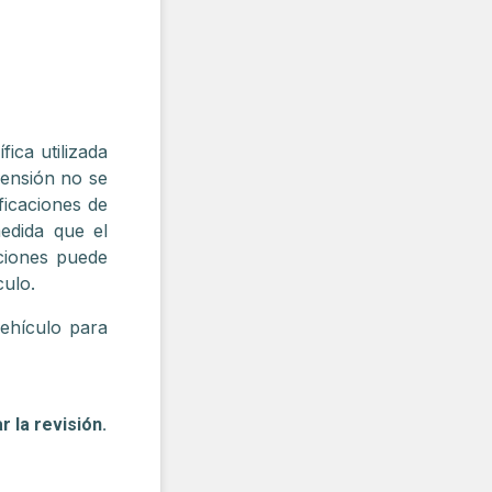
ica utilizada
pensión no se
ficaciones de
edida que el
aciones puede
culo.
vehículo para
r la revisión.