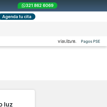
321 862 6069
Agenda tu cita
Pagos PSE
o luz