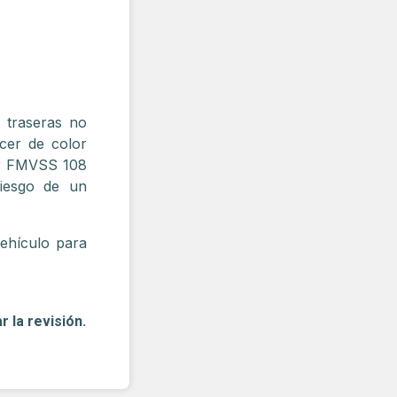
 traseras no
cer de color
or FMVSS 108
riesgo de un
vehículo para
r la revisión.