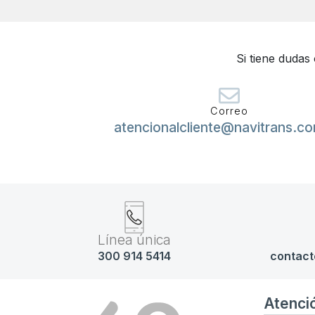
Si tiene dudas
Correo
atencionalcliente@navitrans.c
Línea única
300 914 5414
contact
Atenci