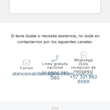
Si tiene dudas o necesita asistencia, no dude en
contactarnos por los siguientes canales:
WhatsApp
Línea gratuita
(Solo
nacional
recepción de
Correo
mensajes)
01 8000 510
atencionalcliente@navitrans.com.co
+57 321 862
080
6069