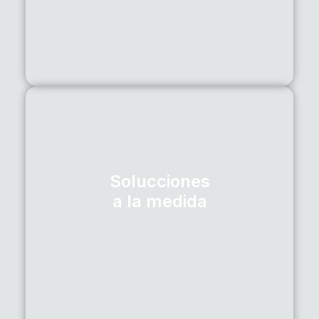
altamente cualificados y eficiencia logística de
repuestos para garantizar que tu vehículo este
operativo rápidamente.
• LATONERÍA Y PINTURA
• COLISIÓN
• MECÁNICA ESPECIALIZADA
Solucciones
a la medida
Estudiamos al detalle las necesidades de tu empresa
para ofrecerte soluciones con valor agregado que
llevaran a tu negocio a un nivel superior de
productividad.
• GESTIÓN DE FLOTAS
• IN HOUSE
• REPUESTOS EN CONSIGNACIÓN
• ASISTENCIA EN SITIO