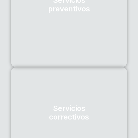
Servicios
preventivos
Para mantener tu unidad en perfectas condiciones,
te ofrecemos servicios preventivos que te ayudaran
a evitar y mitigar fallas, aumentar la vida útil y la
productividad de tus equipos y salvaguardar la
seguridad en las vías.
• LUBRICACIÓN Y MECÁNICA RÁPIDA
• DIAGNÓSTICOS
• ANÁLISIS DE ACEITE
Servicios
correctivos
En nuestra amplia red de talleres a nivel nacional,
estamos preparados para atenderte con técnicos